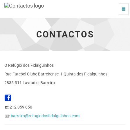
Alte
Contactos
Nav
-
vá
à
CONTACTOS
página
inicial
O Refúgio dos Fidalguinhos
Rua Futebol Clube Barreirense, 1 Quinta dos Fidalguinhos
2835-311 Lavradio, Barreiro
☎️: 212 059 850
✉️:
barreiro@refugiodosfidalguinhos.com