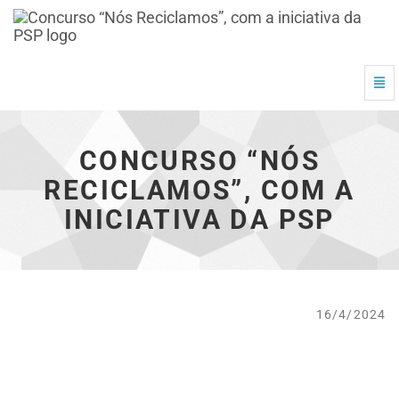
Concurso
“Nós
Alte
Reciclamos”,
Nav
com
a
iniciativa
CONCURSO “NÓS
da
PSP
RECICLAMOS”, COM A
-
vá
INICIATIVA DA PSP
à
página
inicial
16/4/2024