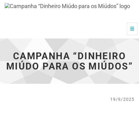
Campanha
“Dinheiro
Miúdo
Alte
para
Nav
os
Miúdos”
-
CAMPANHA “DINHEIRO
vá
à
MIÚDO PARA OS MIÚDOS”
página
inicial
19/9/2025